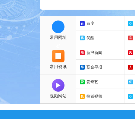
🚀 免费体验
📖 了解更多