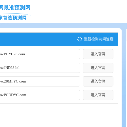
🚀
AI 预测系统
已升级 · 今日数据已更新 · 免费体验进行中
运5
98.
7
%
走势分析与高概
综合准确率