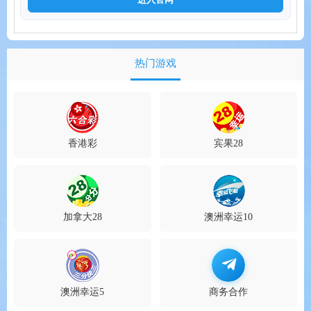
高准确率预测方案
每日精选澳洲幸运10 & 幸运5 预测方案，覆盖多种策略维
度
🔥
幸运10 独胆预测
高概率独胆推荐，精准命中。
🔥 热门
⭐